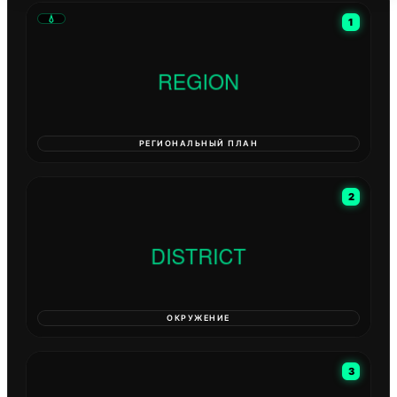
💧
1
РЕГИОНАЛЬНЫЙ ПЛАН
2
ОКРУЖЕНИЕ
3